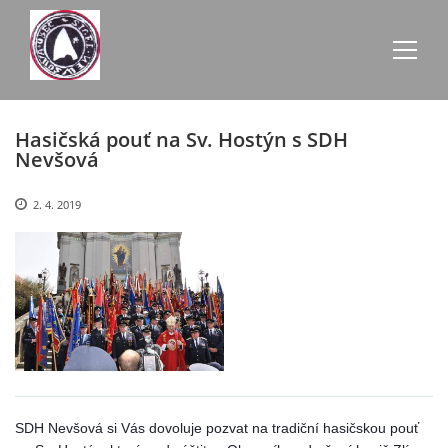
Hasičská pouť na Sv. Hostýn s SDH
AKTUALITY
Nevšová
ZE SCHŮZÍ
2. 4. 2019
ÚŘEDNÍ DESKA
O NEVŠOVÉ
KONTAKTY
SDH Nevšová si Vás dovoluje pozvat na tradiční hasičskou pouť 
OBECNÍ BUDOVY