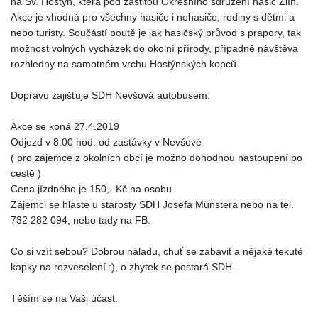
na Sv. Hostýn, která pod záštitou Okresního sdružení hasič Zlín.
Akce je vhodná pro všechny hasiče i nehasiče, rodiny s dětmi a 
nebo turisty. Součástí poutě je jak hasičský průvod s prapory, tak 
SPOLKY
možnost volných vycházek do okolní přírody, případně návštěva 
rozhledny na samotném vrchu Hostýnských kopců.
SLUŽBY
Dopravu zajišťuje SDH Nevšová autobusem.
Akce se koná 27.4.2019
FOTOGALERIE
Odjezd v 8:00 hod. od zastávky v Nevšové
( pro zájemce z okolních obcí je možno dohodnou nastoupení po 
INZERCE
cestě )
Cena jízdného je 150,- Kč na osobu
Zájemci se hlaste u starosty SDH Josefa Münstera nebo na tel. 
MATCH DAY
732 282 094, nebo tady na FB.
Co si vzít sebou? Dobrou náladu, chuť se zabavit a nějaké tekuté 
kapky na rozveselení :), o zbytek se postará SDH.
© 2026 eStránky.cz
|
Aktualizováno: 20. 7. 2026
|
Nahoru ↑
Těším se na Vaši účast.