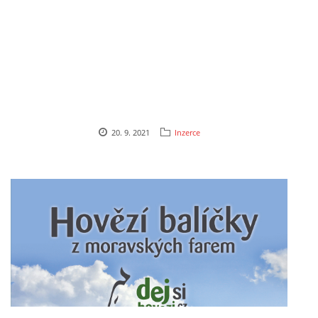
SPOLKY
SLUŽBY
FOTOGALERIE
20. 9. 2021
Inzerce
INZERCE
MATCH DAY
© 2026 eStránky.cz
|
Aktualizováno: 20. 7. 2026
|
Nahoru ↑