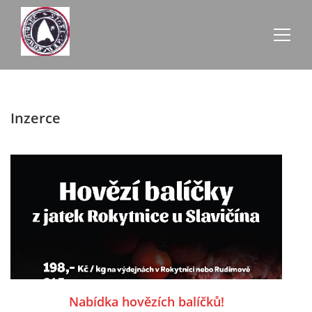
AKTUALITY
Inzerce
ZE SCHŮZÍ
ÚŘEDNÍ DESKA
O NEVŠOVÉ
KONTAKTY
Nabídka hovězích balíčků!
OBECNÍ BUDOVY