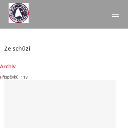
AKTUALITY
Ze schůzí
ZE SCHŮZÍ
Archiv
ÚŘEDNÍ DESKA
Příspěvků:
119
O NEVŠOVÉ
KONTAKTY
OBECNÍ BUDOVY