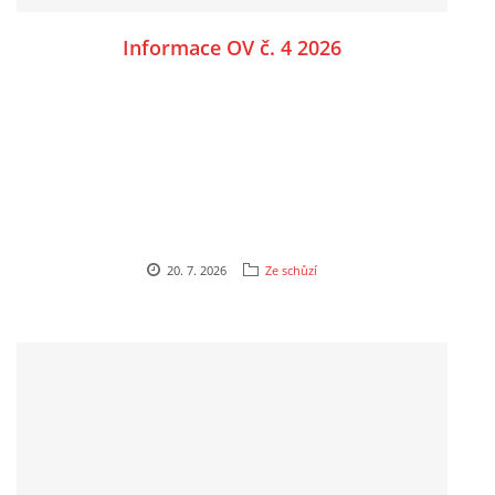
Informace OV č. 4 2026
SPOLKY
SLUŽBY
FOTOGALERIE
INZERCE
20. 7. 2026
Ze schůzí
MATCH DAY
© 2026 eStránky.cz
|
Aktualizováno: 20. 7. 2026
|
Nahoru ↑