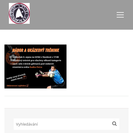
AKTUALITY
ZE SCHŮZÍ
ÚŘEDNÍ DESKA
O NEVŠOVÉ
KONTAKTY
OBECNÍ BUDOVY