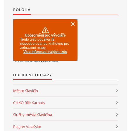
POLOHA
SPOLKY
SLUŽBY
FOTOGALERIE
INZERCE
OBLÍBENÉ ODKAZY
MATCH DAY
Město Slavičín
CHKO Bílé Karpaty
Služby města Slavičína
© 2026 eStránky.cz
|
Aktualizováno: 20. 7. 2026
|
Nahoru ↑
Region Valašsko