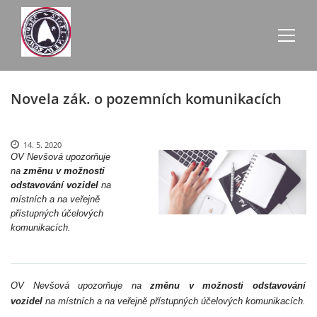
Novela zák. o pozemních komunikacích
AKTUALITY
ZE SCHŮZÍ
14. 5. 2020
OV Nevšová upozorňuje
na
změnu v možnosti
odstavování vozidel
ÚŘEDNÍ DESKA
na
místních a na veřejně
přístupných účelových
komunikacích.
O NEVŠOVÉ
KONTAKTY
OV Nevšová upozorňuje na
změnu v možnosti odstavování
vozidel
na místních a na veřejně přístupných účelových komunikacích.
OBECNÍ BUDOVY