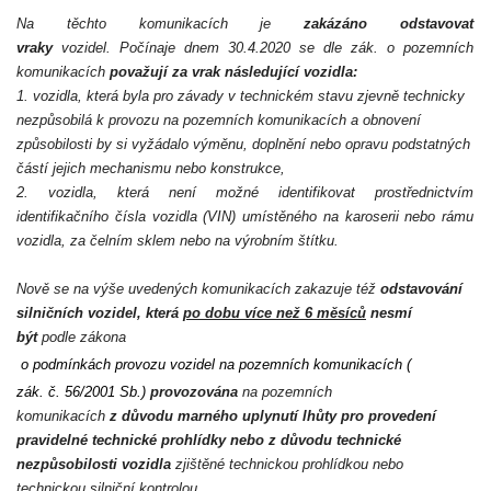
Na těchto komunikacích je
zakázáno odstavovat
vraky
vozidel.
Počínaje dnem 30.4.2020 se
dle zák. o pozemních
SPOLKY
komunikacích
považují
za vrak následující
vozidla:
1. vozidla, která byla pro závady v technickém stavu zjevně technicky
nezpůsobilá k provozu na pozemních komunikacích a obnovení
SLUŽBY
způsobilosti by si vyžádalo výměnu, doplnění nebo opravu podstatných
částí jejich mechanismu nebo konstrukce,
2. vozidla,
která není možné identifikovat prostřednictvím
FOTOGALERIE
identifikačního čísla vozidla (VIN) umístěného na karoserii nebo rámu
vozidla, za čelním sklem nebo na výrobním štítku.
INZERCE
Nově se na výše uvedených komunikacích zakazuje též
odstavování
silničních vozidel, která
po dobu více než 6 měsíců
nesmí
MATCH DAY
být
podle zákona
o podmínkách provozu vozidel na pozemních komunikacích
(
zák. č. 56/2001 Sb.
)
provozována
na pozemních
komunikacích
z důvodu marného uplynutí lhůty pro provedení
pravidelné technické prohlídky nebo z důvodu technické
© 2026 eStránky.cz
|
Aktualizováno: 20. 7. 2026
|
Nahoru ↑
nezpůsobilosti vozidla
zjištěné technickou prohlídkou nebo
technickou silniční kontrolou.