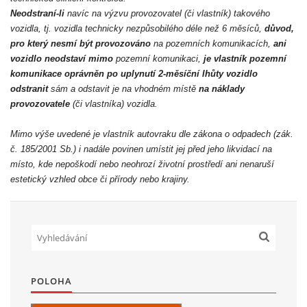
Ne
odstraní-li
navíc na výzvu provozovatel (či vlastník) takového
vozidla, tj. vozidla technicky nezpůsobilého déle než 6 měsíců,
důvod,
pro který nesmí být provozováno
na pozemních komunikacích,
ani
vozidlo neodstaví mimo
pozemní komunikaci,
je vlastník pozemní
komunikace oprávněn po uplynutí 2-měsíční lhůty vozidlo
odstranit
sám a odstavit je na vhodném místě
na náklady
provozovatele
(či vlastníka) vozidla.
Mimo výše uvedené je vlastník autovraku dle zákona o odpadech (zák.
č. 185/2001 Sb.) i nadále
povinen umístit jej před jeho likvidací na
místo, kde nepoškodí nebo neohrozí životní prostředí ani nenaruší
estetický vzhled obce či přírody nebo krajiny.
POLOHA