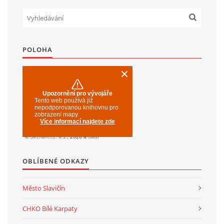
SPOLKY
POLOHA
SLUŽBY
FOTOGALERIE
INZERCE
MATCH DAY
OBLÍBENÉ ODKAZY
Město Slavičín
© 2026 eStránky.cz
|
Aktualizováno: 20. 7. 2026
|
Nahoru ↑
CHKO Bílé Karpaty