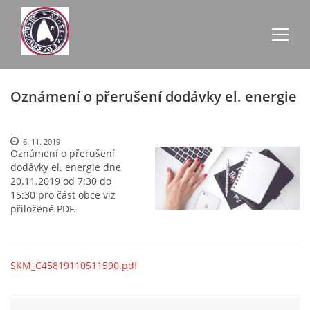
Oznámení o přerušení dodávky el. energie
AKTUALITY
ZE SCHŮZÍ
6. 11. 2019
Oznámení o přerušení
dodávky el. energie dne
20.11.2019 od 7:30 do
ÚŘEDNÍ DESKA
15:30 pro část obce viz
přiložené PDF.
O NEVŠOVÉ
SKM_C45819110511590.pdf
KONTAKTY
OBECNÍ BUDOVY