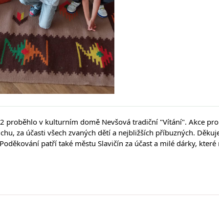
2 proběhlo v kulturním domě Nevšová tradiční "Vítání". Akce prob
chu, za účasti všech zvaných dětí a nejbližších příbuzných. Děku
Poděkování patří také městu Slavičín za účast a milé dárky, které r