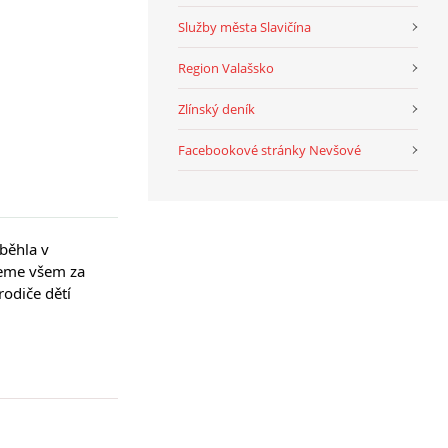
Služby města Slavičína
Region Valašsko
Zlínský deník
Facebookové stránky Nevšové
ěhla v 
jeme všem za 
odiče dětí 