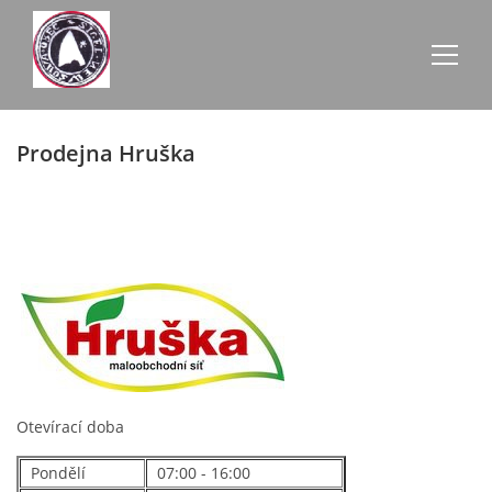
Prodejna Hruška
AKTUALITY
ZE SCHŮZÍ
ÚŘEDNÍ DESKA
O NEVŠOVÉ
KONTAKTY
Otevírací doba
Pondělí
07:00 - 16:00
OBECNÍ BUDOVY