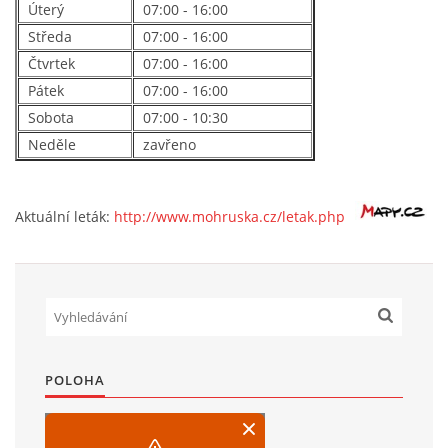
Úterý
07:00 - 16:00
Středa
07:00 - 16:00
SPOLKY
Čtvrtek
07:00 - 16:00
Pátek
07:00 - 16:00
Sobota
07:00 - 10:30
SLUŽBY
Neděle
zavřeno
FOTOGALERIE
Aktuální leták:
http://www.mohruska.cz/letak.php
INZERCE
MATCH DAY
POLOHA
© 2026 eStránky.cz
|
Aktualizováno: 20. 7. 2026
|
Nahoru ↑