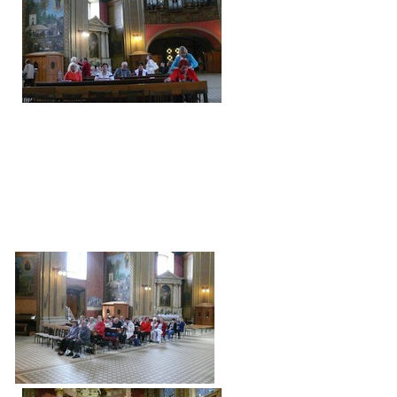
SPOLKY
SLUŽBY
FOTOGALERIE
INZERCE
MATCH DAY
© 2026 eStránky.cz
|
Aktualizováno: 20. 7. 2026
|
Nahoru ↑