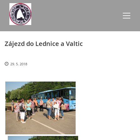
Zájezd do Lednice a Valtic
AKTUALITY
ZE SCHŮZÍ
29. 5. 2018
ÚŘEDNÍ DESKA
O NEVŠOVÉ
KONTAKTY
OBECNÍ BUDOVY