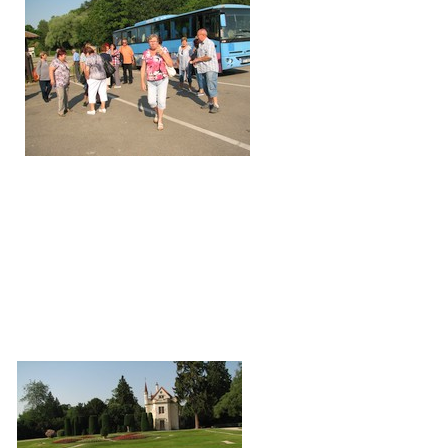
SPOLKY
SLUŽBY
FOTOGALERIE
INZERCE
MATCH DAY
© 2026 eStránky.cz
|
Aktualizováno: 20. 7. 2026
|
Nahoru ↑