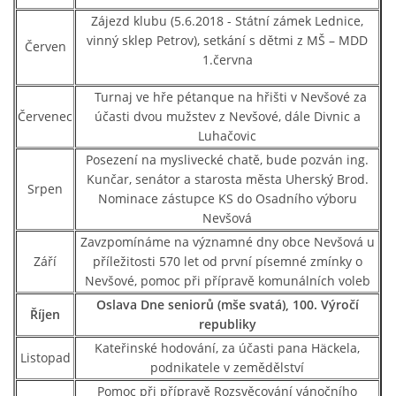
Zájezd klubu (5.6.2018 - Státní zámek Lednice,
vinný sklep Petrov), setkání s dětmi z MŠ – MDD
Červen
SPOLKY
1.června
Turnaj ve hře pétanque na hřišti v Nevšové za
SLUŽBY
Červenec
účasti dvou mužstev z Nevšové, dále Divnic a
Luhačovic
Posezení na myslivecké chatě, bude pozván ing.
FOTOGALERIE
Kunčar, senátor a starosta města Uherský Brod.
Srpen
Nominace zástupce KS do Osadního výboru
INZERCE
Nevšová
Zavzpomínáme na významné dny obce Nevšová u
Září
příležitosti 570 let od první písemné zmínky o
MATCH DAY
Nevšové, pomoc při přípravě komunálních voleb
Oslava Dne seniorů (mše svatá), 100. Výročí
Říjen
republiky
Kateřinské hodování, za účasti pana Häckela,
Listopad
© 2026 eStránky.cz
|
Aktualizováno: 20. 7. 2026
|
Nahoru ↑
podnikatele v zemědělství
Pomoc při přípravě Rozsvěcování vánočního