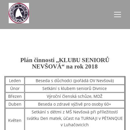
AKTUALITY
ZE SCHŮZÍ
Plán činnosti ,,KLUBU SENIORŮ
NEVŠOVÁ“ na rok 2018
ÚŘEDNÍ DESKA
Leden
Beseda s důchodci (pořádá OV Nevšová)
Únor
Setkání s klubem seniorů Divnice
O NEVŠOVÉ
Březen
Výroční členská schůze, MDŽ
Duben
Beseda o zdravé výživě pro osoby 60+
KONTAKTY
Setkání s dětmi z MŠ Nevšová při příležitostí
svátku Den matek, účast na TURNAJI v PÉTANQUE
Květen
v Luhačovicích
OBECNÍ BUDOVY