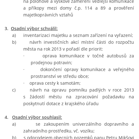
na polohové a výškové zaměření vedlejší komunikace
a příkopy mezi domy č.p. 114 a 89 a prověření
majetkoprávních vztahů
3.
Osadní výbor schválil:
a) inventarizaci majetku a seznam zařízení na vyřazení;
b) návrh investičních akcí místní části do rozpočtu
města na rok 2013 v pořadí dle priorit:
·
oprava komunikace v točně autobusů za
prodejnou potravin;
·
dokončení opravy komunikace a veřejného
prostranství ve středu obce;
·
oprava cesty k samotám;
c) návrh na opravu pomníku padlých v roce 2013
s žádostí městu na zpracování požadavku na
poskytnutí dotace z krajského úřadu
4.
Osadní výbor souhlasil:
a) se zakoupením univerzálního dopravního a
zahradního prostředku, vč. vozíku;
b) s odprodejem obecních pozemků panu Petru Mikšovi