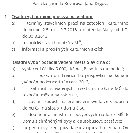
Vašička, Jarmila Kovářová
,
Jana Drgová
1.
Osadní výbor mimo jiné vzal na vědomí
:
SPOLKY
a) termíny stavebních prací na zateplení kulturního
domu od 2.5. do 19.7.2013 a mateřské školy od 1.7.
SLUŽBY
do 30.8.2013;
b) technický stav chodníků v MČ;
c) informaci a proběhlých kulturních akcích
FOTOGALERIE
Osadní výbor požádal vedení města Slavičína o
:
a)
vyplacení částky 5 000,- Kč na „Besedu s důchodci“;
INZERCE
b)
poskytnutí finančního příspěvku na konání
„Vánočního koncertu“ v roce 2013;
c)
zahrnutí schválených investičních akcí v MČ do
MATCH DAY
rozpočtu města na rok 2013;
d)
zaslání žádosti na přemístění světla ze sloupu u
domu č.4 na sloup k domu č.60;
e)
doplnění a umístnění posypových nádob k MŠ, k
© 2026 eStránky.cz
|
Aktualizováno: 20. 7. 2026
|
Nahoru ↑
Domu s chráněnými byty a k autobusové zastávce;
f)
urgentní vyřízení požadavku z říjnového jednání OV