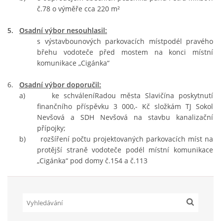
č.78 o výměře cca 220 m²
5.
Osadní výbor nesouhlasil:
s výstavbounových parkovacích místpodél pravého
břehu vodoteče před mostem na konci místní
komunikace „Cigánka“
6.
Osadní výbor doporučil:
a) ke schváleníRadou města Slavičína poskytnutí
finančního příspěvku 3 000,- Kč složkám TJ Sokol
Nevšová a SDH Nevšová na stavbu kanalizační
přípojky;
b) rozšíření počtu projektovaných parkovacích míst na
protější straně vodoteče podél místní komunikace
„Cigánka“ pod domy č.154 a č.113