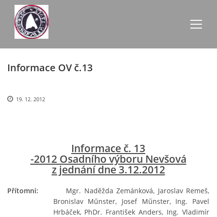
Informace OV č.13
AKTUALITY
ZE SCHŮZÍ
19. 12. 2012
ÚŘEDNÍ DESKA
Informace č. 13
-2012 Osadního výboru Nevšová
O NEVŠOVÉ
z jednání dne 3.12.2012
KONTAKTY
Přítomni:
Mgr. Naděžda Zemánková, Jaroslav Remeš,
Bronislav Műnster, Josef Műnster, Ing. Pavel
Hrbáček, PhDr. František Anders, Ing. Vladimír
OBECNÍ BUDOVY