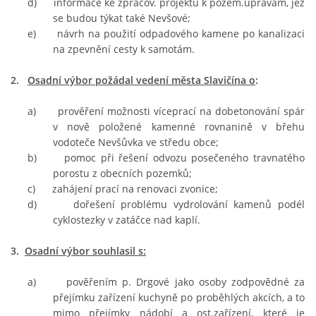
d) informace ke zpracov. projektů k pozem.úpravám, jež
se budou týkat také Nevšové;
e) návrh na použití odpadového kamene po kanalizaci
na zpevnění cesty k samotám.
2.
Osadní výbor požádal vedení města Slavičína o
:
a) prověření možnosti víceprací na dobetonování spár
v nově položené kamenné rovnanině v břehu
vodoteče Nevšůvka ve středu obce;
b) pomoc při řešení odvozu posečeného travnatého
porostu z obecních pozemků;
c) zahájení prací na renovaci zvonice;
d) dořešení problému vydrolování kamenů podél
cyklostezky v zatáčce nad kaplí.
3.
Osadní výbor souhlasil s:
a) pověřením p. Drgové jako osoby zodpovědné za
přejímku zařízení kuchyně po proběhlých akcích, a to
mimo přejímky nádobí a ost.zařízení, které je