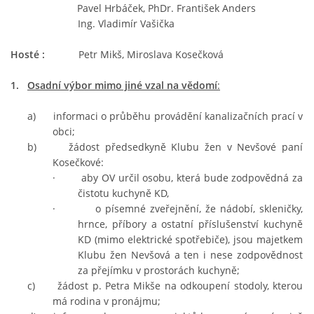
Pavel Hrbáček, PhDr. František Anders
Ing. Vladimír Vašička
SPOLKY
Hosté :
Petr Mikš, Miroslava Kosečková
SLUŽBY
1.
Osadní výbor mimo jiné vzal na vědomí
:
a) informaci o průběhu provádění kanalizačních prací v
FOTOGALERIE
obci;
b) žádost předsedkyně Klubu žen v Nevšové paní
Kosečkové:
INZERCE
·
aby OV určil osobu, která bude zodpovědná za
čistotu kuchyně KD,
·
o písemné zveřejnění, že nádobí, skleničky,
MATCH DAY
hrnce, příbory a ostatní příslušenství kuchyně
KD (mimo elektrické spotřebiče), jsou majetkem
Klubu žen Nevšová a ten i nese zodpovědnost
za přejímku v prostorách kuchyně;
© 2026 eStránky.cz
|
Aktualizováno: 20. 7. 2026
|
Nahoru ↑
c) žádost p. Petra Mikše na odkoupení stodoly, kterou
má rodina v pronájmu;