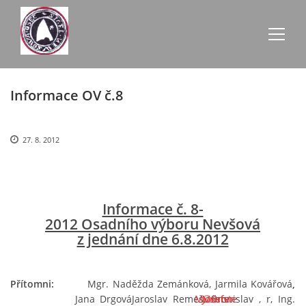
Informace OV č.8
AKTUALITY
ZE SCHŮZÍ
27. 8. 2012
ÚŘEDNÍ DESKA
Informace č. 8-
2012 Osadního výboru Nevšová
O NEVŠOVÉ
z jednání dne 6.8.2012
KONTAKTY
Přítomni:
Mgr. Naděžda Zemánková, Jarmila Kovářová
,
Jana DrgováJaroslav Remeš, Bronislav
Műnster
Josef
Műnste
,
r, Ing.
OBECNÍ BUDOVY