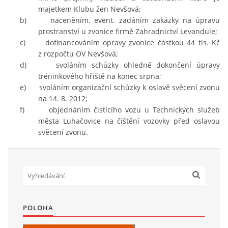
majetkem Klubu žen Nevšová;
b) naceněním, event. zadáním zakázky na úpravu
prostranství u zvonice firmě Zahradnictví Levandule;
c) dofinancováním opravy zvonice částkou 44 tis. Kč
z rozpočtu OV Nevšová;
d) svoláním schůzky ohledně dokončení úpravy
tréninkového hřiště na konec srpna;
e) svoláním organizační schůzky k oslavě svěcení zvonu
na 14. 8. 2012;
f) objednáním čistícího vozu u Technických služeb
města Luhačovice na čištění vozovky před oslavou
svěcení zvonu.
POLOHA