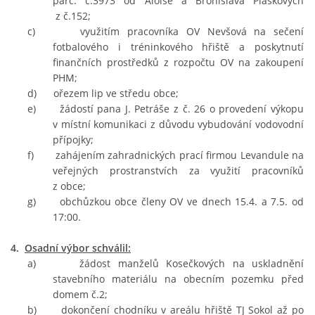
parc. č.3973 od Aloise a Bronislava Pláškových
z č.152;
c) využitím pracovníka OV Nevšová na sečení
fotbalového i tréninkového hřiště a poskytnutí
finančních prostředků z rozpočtu OV na zakoupení
PHM;
d) ořezem lip ve středu obce;
e) žádostí pana J. Petráše z č. 26 o provedení výkopu
v místní komunikaci z důvodu vybudování vodovodní
přípojky;
f) zahájením zahradnických prací firmou Levandule na
veřejných prostranstvích za využití pracovníků
z obce;
g) obchůzkou obce členy OV ve dnech 15.4. a 7.5. od
17:00.
4.
Osadní výbor schválil:
a) žádost manželů Kosečkových na uskladnění
stavebního materiálu na obecním pozemku před
domem č.2;
b) dokončení chodníku v areálu hřiště TJ Sokol až po