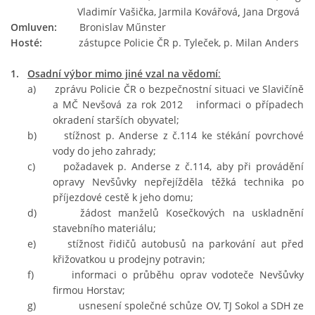
Vladimír Vašička, Jarmila Kovářová
,
Jana Drgová
Omluven:
Bronislav Műnster
SPOLKY
Hosté:
zástupce Policie ČR p. Tyleček, p. Milan Anders
1.
Osadní výbor mimo jiné vzal na vědomí
:
SLUŽBY
a) zprávu Policie ČR o bezpečnostní situaci ve Slavičíně
a MČ Nevšová za rok 2012 informaci o případech
okradení starších obyvatel;
FOTOGALERIE
b) stížnost p. Anderse z č.114 ke stékání povrchové
vody do jeho zahrady;
c) požadavek p. Anderse z č.114, aby při provádění
INZERCE
opravy Nevšůvky nepřejížděla těžká technika po
příjezdové cestě k jeho domu;
d) žádost manželů Kosečkových na uskladnění
MATCH DAY
stavebního materiálu;
e) stížnost řidičů autobusů na parkování aut před
křižovatkou u prodejny potravin;
f) informaci o průběhu oprav vodoteče Nevšůvky
© 2026 eStránky.cz
|
Aktualizováno: 20. 7. 2026
|
Nahoru ↑
firmou Horstav;
g) usnesení společné schůze OV, TJ Sokol a SDH ze