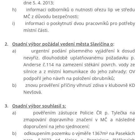
dne 5. 4. 2013;
h) informaci odborníků o nutnosti ořezu lip ve středu
MČ z důvodu bezpečnosti;
i) informaci o poskytnutí dvou pracovníků pro potřeby
místní části.
2.
Osadní výbor požádal vedení města Slavičína o
:
a) urgentní podání písemného vyjádření k dosud
nevyříz. dlouhodobě uplatňovanému požadavku p.
Anderse č.114 na zamezení stékání povrch. vody ze
silnice a z místní komunikace do jeho zahrady; OV
podpořil jeho návrh na položení obrubníků;
b)
znovu prověření příčiny vlhnutí zdiva v klubovně KD
Nevšová.
3.
Osadní výbor souhlasil s:
a) pověřením zástupce Policie ČR p. Tylečka na
zmapování dopravního značení v MČ a následné
doporučení na jeho sjednocení;
b) odkoupením pozemku o výměře 1367m² na Pasekách