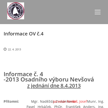
Informace OV č.4
AKTUALITY
ZE SCHŮZÍ
22. 4. 2013
ÚŘEDNÍ DESKA
Informace č. 4
-2013 Osadního výboru Nevšová
O NEVŠOVÉ
z jednání dne 8.4.2013
KONTAKTY
Přítomni:
Mgr. Naděžda Zemánková,
Jaroslav Remeš, Josef
ste
Mun
r, Ing.
Pavel Hrbáček, PhDr. František Anders, Ing.
OBECNÍ BUDOVY