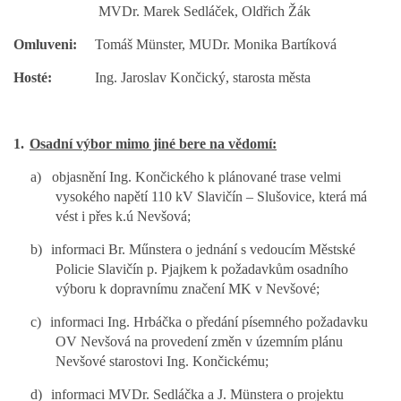
MVDr. Marek Sedláček, Oldřich Žák
Omluveni:
Tomáš Münster, MUDr. Monika Bartíková
SPOLKY
Hosté:
Ing. Jaroslav Končický, starosta města
SLUŽBY
1.
Osadní výbor mimo jiné bere na vědomí:
FOTOGALERIE
a)
objasnění Ing. Končického k plánované trase velmi
vysokého napětí 110 kV Slavičín – Slušovice, která má
INZERCE
vést i přes k.ú Nevšová;
b)
informaci Br. Műnstera o jednání s vedoucím Městské
Policie Slavičín p. Pjajkem k požadavkům osadního
MATCH DAY
výboru k dopravnímu značení MK v Nevšové;
c)
informaci Ing. Hrbáčka o předání písemného požadavku
OV Nevšová na provedení změn v územním plánu
© 2026 eStránky.cz
Nevšové starostovi Ing. Končickému;
|
Aktualizováno: 20. 7. 2026
|
Nahoru ↑
d)
informaci MVDr. Sedláčka a J. Münstera o projektu