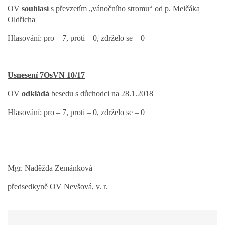
OV
souhlasí
s převzetím „vánočního stromu“ od p. Melčáka
Oldřicha
Hlasování: pro – 7, proti – 0, zdrželo se – 0
Usnesení 7OsVN 10/17
OV
odkládá
besedu s důchodci na 28.1.2018
Hlasování: pro – 7, proti – 0, zdrželo se – 0
Mgr. Naděžda Zemánková
předsedkyně OV Nevšová, v. r.