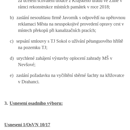
za účelem schválení dotace z Krajského úřadu ve Zlíně v
rámci rekonstrukce místních památek v roce 2018;
b)
zaslání nesouhlasu firmě Javorník s odpovědí na opětovnou
reklamaci Města na neuspokojivé provedení opravy cest v
místech překopů při kanalizačních pracích;
c)
sepsání smlouvy s TJ Sokol o užívání pétanguového hřiště
na pozemku TJ;
d)
urychlené zahájení výstavby oplocení zahrady MŠ v
Nevšové;
e)
zaslání požadavku na vyčištění sběrné šachty na křižovatce
v Drahanci.
3.
Usnesení osadního výboru:
Usnesení 1/OsVN 10/17