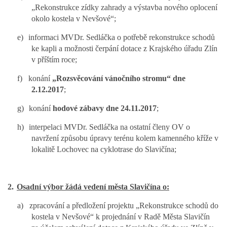
„Rekonstrukce zídky zahrady a výstavba nového oplocení
okolo kostela v Nevšové“;
e)
informaci MVDr. Sedláčka o potřebě rekonstrukce schodů
ke kapli a možnosti čerpání dotace z Krajského úřadu Zlín
v příštím roce;
f)
konání
„Rozsvěcování vánočního stromu“ dne
2.12.2017
;
g)
konání
hodové zábavy dne 24.11.2017
;
h)
interpelaci MVDr. Sedláčka na ostatní členy OV o
navržení způsobu úpravy terénu kolem kamenného kříže v
lokalitě Lochovec na cyklotrase do Slavičína;
2.
Osadní výbor žádá vedení města Slavičína o:
a)
zpracování a předložení projektu „Rekonstrukce schodů do
kostela v Nevšové“ k projednání v Radě Města Slavičín