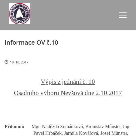
informace OV č.10
AKTUALITY
ZE SCHŮZÍ
18. 10. 2017
ÚŘEDNÍ DESKA
Výpis z jednání č. 10
Osadního výboru Nevšová dne 2.10.2017
O NEVŠOVÉ
KONTAKTY
Přítomni:
Mgr. Naděžda Zemánková, Bronislav Műnster, Ing.
Pavel Hrbáček, Jarmila Kovářová, Josef Münster,
OBECNÍ BUDOVY