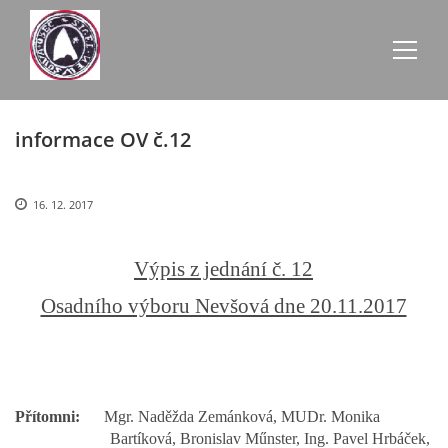
informace OV č.12
AKTUALITY
ZE SCHŮZÍ
16. 12. 2017
ÚŘEDNÍ DESKA
Výpis z jednání č. 12
Osadního výboru Nevšová dne 20.11.2017
O NEVŠOVÉ
KONTAKTY
Přítomni:
Mgr. Naděžda Zemánková, MUDr. Monika
Bartíková, Bronislav Műnster, Ing. Pavel Hrbáček,
OBECNÍ BUDOVY