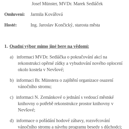
Josef Münster, MVDr. Marek Sedláček
Omluveni:
Jarmila Kovářová
SPOLKY
Hosté:
Ing. Jaroslav Končický, starosta města
SLUŽBY
1.
Osadní výbor mimo jiné bere na vědomí:
FOTOGALERIE
a)
informaci MVDr. Sedláčka o pokračování akcí na
rekonstrukci opěrné zídky a vybudování nového oplocení
INZERCE
okolo kostela v Nevšové;
b)
informaci Br. Münstera o zajištění organizace osazení
vánočního stromu;
MATCH DAY
c)
informaci N. Zemánkové o jednání s vedoucí městské
knihovny o potřebě rekonstrukce prostor knihovny v
Nevšové;
© 2026 eStránky.cz
|
Aktualizováno: 20. 7. 2026
|
Nahoru ↑
d)
informace o pořádání hodové zábavy, rozsvěcování
vánočního stromu a návrhu programu besedy s důchodci;