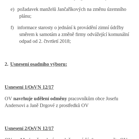
e)
požadavek manželů Jančaříkových na změnu územního
plánu;
f)
informace starosty o jednání k provádění zimní údržby
směrem k samotám a změně firmy odvážející komunální
odpad od 2. čtvrtletí 2018;
2.
Usnesení osadního výboru:
Usnesení 1/OsVN 12/17
OV
navrhuje udělení odměny
pracovníkům obce Josefu
Andersovi a Janě Drgové z prostředků OV
Usnesení 2/OsVN 12/17