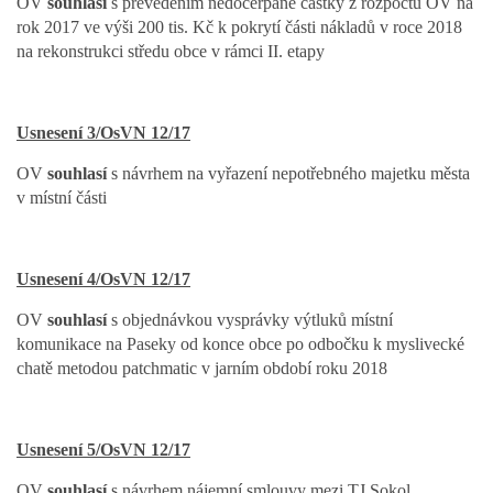
OV
souhlasí
s převedením nedočerpané částky z rozpočtu OV na
rok 2017 ve výši 200 tis. Kč k pokrytí části nákladů v roce 2018
na rekonstrukci středu obce v rámci II. etapy
Usnesení 3/OsVN 12/17
OV
souhlasí
s návrhem na vyřazení nepotřebného majetku města
v místní části
Usnesení 4/OsVN 12/17
OV
souhlasí
s objednávkou vysprávky výtluků místní
komunikace na Paseky od konce obce po odbočku k myslivecké
chatě metodou patchmatic v jarním období roku 2018
Usnesení 5/OsVN 12/17
OV
souhlasí
s návrhem nájemní smlouvy mezi TJ Sokol