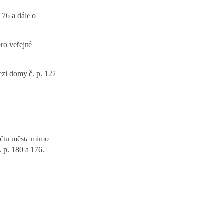
76 a dále o
ro veřejné
ezi domy č. p. 127
počtu města mimo
 p. 180 a 176.