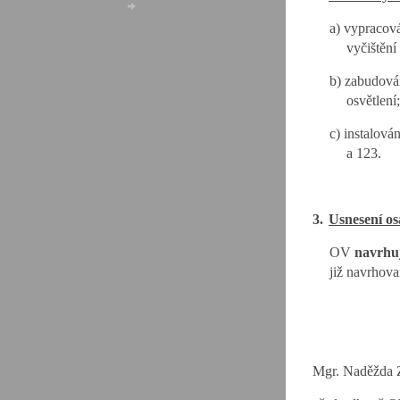
© 2026 eStránky.cz
|
Aktualizováno: 20. 7. 2026
|
Nahoru ↑
a)
vypracová
vyčištění 
b)
zabudován
osvětlení;
c)
instalová
a 123.
3.
Usnesení o
OV
navrhu
již navrhov
Mgr. Naděžda