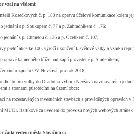
r vzal na vědomí:
nželů Kosečkových č. p. 180 na opravu účelové komunikace kolem jeji
 o jednání s p. Soukupem č. 77 a p. Zahradníkem č. 176;
 o jednání s p. Chmelou č. 136 a p. Ocelíkem č. 107;
ravy pietní akce ke 100. výročí ukončení I. světové války a vzniku repub
 o opravě kamenného kříže nad kaplí provedené p. Studeníkem;
 čerpání rozpočtu OV Nevšová
pro rok 2018;
ndidátů pro volby do Osadního výboru Nevšová navrhovaných jednotl
emi a stranami působícími na území obce;
ací na rozestavěných investičních stavbách a prováděných opravách v
í MUDr. Bartíkové za uvedení do provozu nových webových stránek
r žádá vedení města Slavičína o: