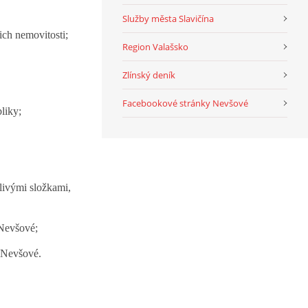
Služby města Slavičína
ch nemovitosti;
Region Valašsko
Zlínský deník
Facebookové stránky Nevšové
liky;
ivými složkami,
 Nevšové;
 Nevšové.