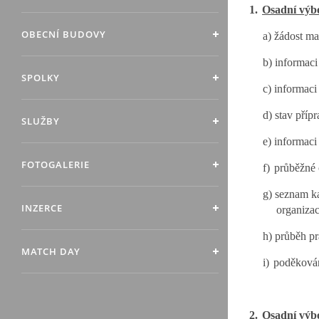
1.
Osadní výbo
OBECNÍ BUDOVY
a)
žádost ma
b)
informaci
SPOLKY
c)
informaci
d)
stav příp
SLUŽBY
e)
informaci
FOTOGALERIE
f)
průběžné
g)
seznam ka
INZERCE
organizac
h)
průběh pr
MATCH DAY
i)
poděkován
2.
Osadní výbo