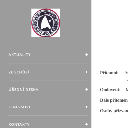
AKTUALITY
ZE SCHŮZÍ
Přítomni
:
M
ÚŘEDNÍ DESKA
Omluveni
:
M
Dále přítomen
O NEVŠOVÉ
Osoby přizvan
KONTAKTY