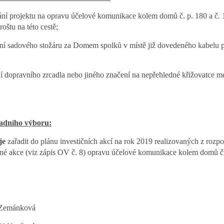
ní projektu na opravu účelové komunikace kolem domů č. p. 180 a č. 1
roštu na této cestě;
í sadového stožáru za Domem spolků v místě již dovedeného kabelu p
ní dopravního zrcadla nebo jiného značení na nepřehledné křižovatce m
sadního výboru:
je
zařadit do plánu investičních akcí na rok 2019 realizovaných z roz
ané akce (viz zápis OV č. 8) opravu účelové komunikace kolem domů č.
 Zemánková