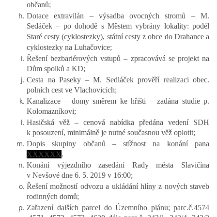
občanů;
Dotace extravilán – výsadba ovocných stromů – M.
Sedáček – po dohodě s Městem vybrány lokality: podél
Staré cesty (cyklostezky), státní cesty z obce do Drahance a
cyklostezky na Luhačovice;
Řešení bezbariérových vstupů – zpracovává se projekt na
Dům spolků a KD;
Cesta na Paseky – M. Sedláček prověří realizaci obec.
polních cest ve Vlachovicích;
Kanalizace – domy směrem ke hřišti – zadána studie p.
Kolomazníkovi;
Hasičská věž – cenová nabídka předána vedení SDH
k posouzení, minimálně je nutné současnou věž oplotit;
Dopis skupiny občanů – stížnost na konání pana
.
XXXXXX
Konání výjezdního zasedání Rady města Slavičína
v Nevšové dne 6. 5. 2019 v 16:00;
Řešení možností odvozu a ukládání hlíny z nových staveb
rodinných domů;
Zařazení dalších parcel do Územního plánu; parc.č.4574