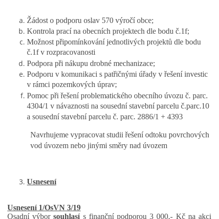
Žádost o podporu oslav 570 výročí obce;
Kontrola prací na obecních projektech dle bodu č.1f;
Možnost připomínkování jednotlivých projektů dle bodu
č.1f v rozpracovanosti
Podpora při nákupu drobné mechanizace;
Podporu v komunikaci s patřičnými úřady v řešení investic
v rámci pozemkových úprav;
Pomoc při řešení problematického obecního úvozu č. parc.
4304/1 v návaznosti na sousední stavební parcelu č.parc.10
a sousední stavební parcelu č. parc. 2886/1 + 4393
Navrhujeme vypracovat studii řešení odtoku povrchových
vod úvozem nebo jinými směry nad úvozem
Usnesení
Usnesení 1/OsVN 3/19
Osadní výbor
souhlasí
s finanční podporou 3 000,- Kč na akci