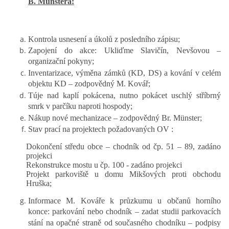
B. Münstera:
Kontrola usnesení a úkolů z posledního zápisu;
Zapojení do akce: Ukliďme Slavičín, Nevšovou –
organizační pokyny;
Inventarizace, výměna zámků (KD, DS) a kování v celém
objektu KD – zodpovědný M. Kovář;
Túje nad kaplí pokácena, nutno pokácet uschlý stříbrný
smrk v parčíku naproti hospody;
Nákup nové mechanizace – zodpovědný Br. Münster;
Stav prací na projektech požadovaných OV :
Dokončení středu obce – chodník od čp. 51 – 89, zadáno
projekci
Rekonstrukce mostu u čp. 100 - zadáno projekci
Projekt parkoviště u domu Mikšových proti obchodu
Hruška;
Informace M. Kováře k průzkumu u občanů horního
konce: parkování nebo chodník – zadat studii parkovacích
stání na opačné straně od současného chodníku – podpisy