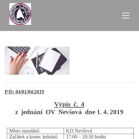
AKTUALITY
ZE SCHŮZÍ
ÚŘEDNÍ DESKA
P/D: 04/01/04/2019
O NEVŠOVÉ
Výpis č. 4
z jednání OV Nevšová dne 1. 4. 2019
KONTAKTY
Místo zasedání:
KD Nevšová
Začátek a konec jednání:
17:00 – 20:30 hodin
OBECNÍ BUDOVY