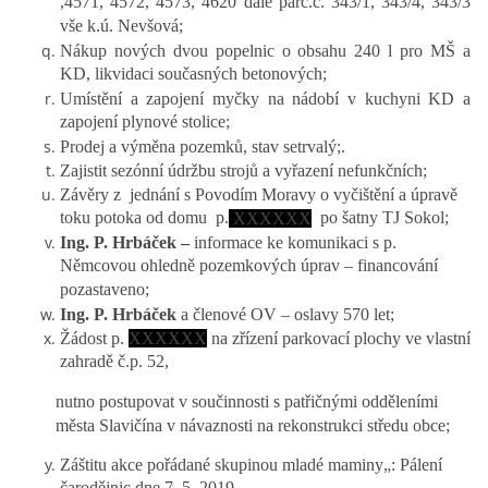
,4571, 4572, 4573, 4620 dále parc.č. 343/1, 343/4, 343/3
vše k.ú. Nevšová;
Nákup nových dvou popelnic o obsahu 240 l pro MŠ a
KD, likvidaci současných betonových;
Umístění a zapojení myčky na nádobí v kuchyni KD a
zapojení plynové stolice;
Prodej a výměna pozemků, stav setrvalý;.
Zajistit sezónní údržbu strojů a vyřazení nefunkčních;
Závěry z jednání s Povodím Moravy o vyčištění a úpravě
toku potoka od domu p.
po šatny TJ Sokol;
XXXXXX
Ing. P. Hrbáček –
informace ke komunikaci s p.
Němcovou ohledně pozemkových úprav – financování
pozastaveno;
Ing. P. Hrbáček
a členové OV – oslavy 570 let;
Žádost p.
XXXXXX
na zřízení parkovací plochy ve vlastní
zahradě č.p. 52,
nutno postupovat v součinnosti s patřičnými odděleními
města Slavičína v návaznosti na rekonstrukci středu obce;
Záštitu akce pořádané skupinou mladé maminy„: Pálení