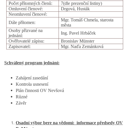
Počet přítomných členů:
7(dle prezenční listiny)
Omluvení členové:
Drgová, Husták
Neomluvení členové:
SPOLKY
Mgr. Tomáš Chmela, starosta
Dále přítomen:
města
Osoby přizvané na
Ing. Pavel Hrbáček
SLUŽBY
jednání:
Ověřovatelé zápisu:
Bronislav Münster
Zapisovatel:
Mgr. Naďa Zemánková
FOTOGALERIE
Schválený program jednání:
INZERCE
Zahájení zasedání
Kontrola usnesení
MATCH DAY
Plán činnosti OV Nevšová
Různé
Závěr
© 2026 eStránky.cz
|
Aktualizováno: 20. 7. 2026
|
Nahoru ↑
Osadní výbor bere na vědomí: informace předsedy OV