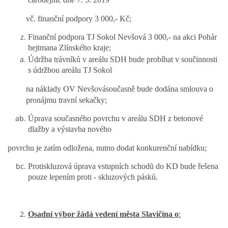
čarodějnic dne 7. 5. 2019
vč. finanční podpory 3 000,- Kč;
Finanční podpora TJ Sokol Nevšová 3 000,- na akci Pohár
hejtmana Zlínského kraje;
Údržba trávníků v areálu SDH bude probíhat v součinnosti
s údržbou areálu TJ Sokol
na náklady OV Nevšovásoučasně bude dodána smlouva o
pronájmu travní sekačky;
Úprava současného povrchu v areálu SDH z betonové
dlažby a výstavba nového
povrchu je zatím odložena, nutno dodat konkurenční nabídku;
Protiskluzová úprava vstupních schodů do KD bude řešena
pouze lepením proti - skluzových pásků.
Osadní výbor žádá vedení města Slavičína o
: