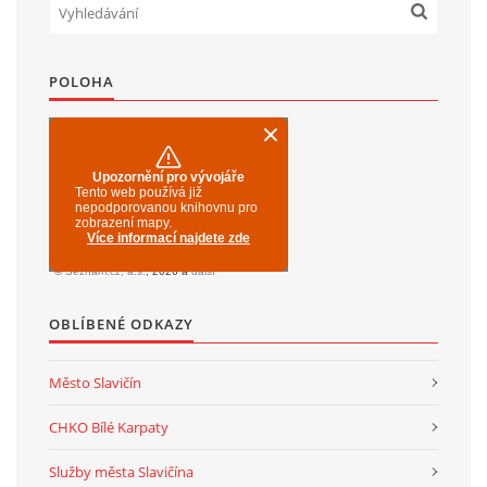
SPOLKY
POLOHA
SLUŽBY
FOTOGALERIE
INZERCE
OBLÍBENÉ ODKAZY
MATCH DAY
Město Slavičín
CHKO Bílé Karpaty
© 2026 eStránky.cz
|
Aktualizováno: 20. 7. 2026
|
Nahoru ↑
Služby města Slavičína