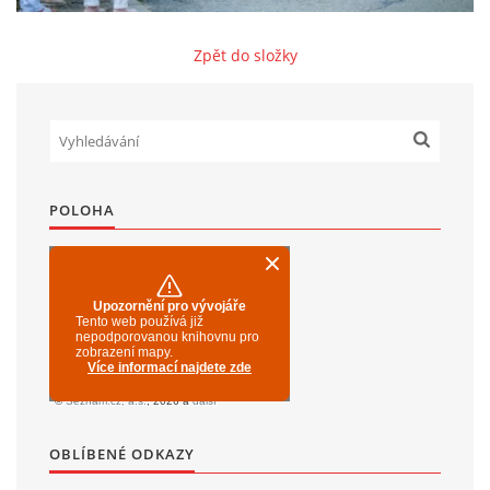
Zpět do složky
SPOLKY
SLUŽBY
FOTOGALERIE
POLOHA
INZERCE
MATCH DAY
© 2026 eStránky.cz
|
Aktualizováno: 20. 7. 2026
|
Nahoru ↑
OBLÍBENÉ ODKAZY