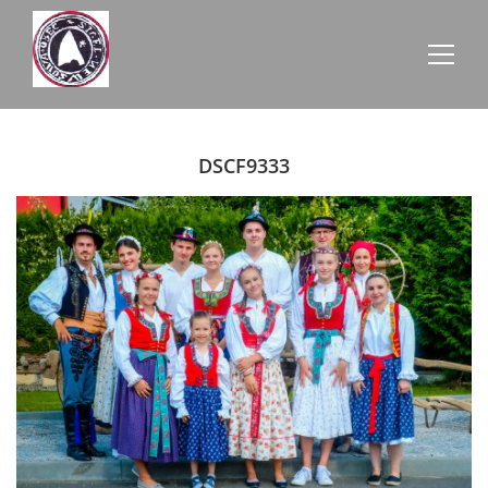
AKTUALITY
DSCF9333
ZE SCHŮZÍ
ÚŘEDNÍ DESKA
O NEVŠOVÉ
KONTAKTY
OBECNÍ BUDOVY