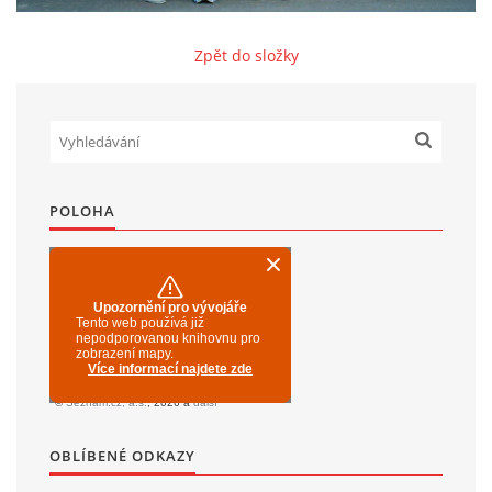
Zpět do složky
SPOLKY
SLUŽBY
FOTOGALERIE
POLOHA
INZERCE
MATCH DAY
© 2026 eStránky.cz
|
Aktualizováno: 20. 7. 2026
|
Nahoru ↑
OBLÍBENÉ ODKAZY