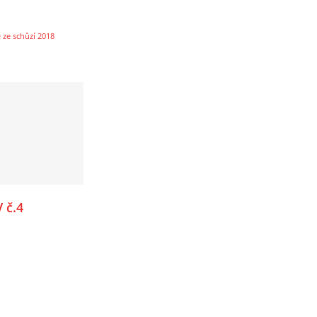
 ze schůzí 2018
 č.4